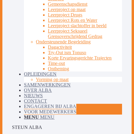
Gemeenschapsdienst
Leerproject op maat
Leerproject Drugs
Leerproject Rots en Water
Leerproject slachtoffer in beeld
Leerproject Seksueel
Grensoverschrijdend Gedrag
Ondersteunende Begeleiding
Dagactiviteit
Try-Out ism Tonuso
Korte Ervaringsgerichte Trajecten
Time-out
Ontheming
OPLEIDINGEN
Vorming op maat
SAMENWERKINGEN
OVER ALBA
NIEUWS
CONTACT
ENGAGEREN BIJ ALBA
VOOR MEDEWERKERS
MENU
MENU
STEUN ALBA