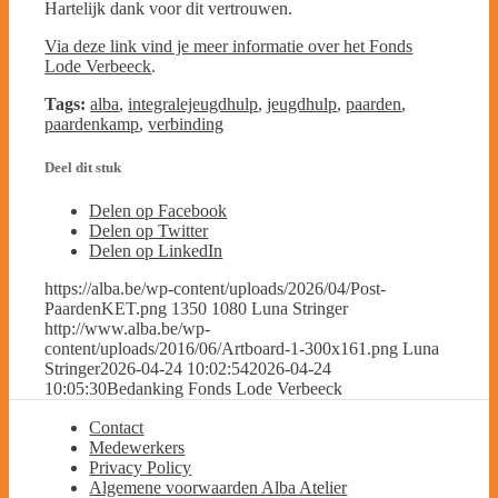
Hartelijk dank voor dit vertrouwen.
Via deze link vind je meer informatie over het Fonds
Lode Verbeeck
.
Tags:
alba
,
integralejeugdhulp
,
jeugdhulp
,
paarden
,
paardenkamp
,
verbinding
Deel dit stuk
Delen op Facebook
Delen op Twitter
Delen op LinkedIn
https://alba.be/wp-content/uploads/2026/04/Post-
PaardenKET.png
1350
1080
Luna Stringer
http://www.alba.be/wp-
content/uploads/2016/06/Artboard-1-300x161.png
Luna
Stringer
2026-04-24 10:02:54
2026-04-24
10:05:30
Bedanking Fonds Lode Verbeeck
Contact
Medewerkers
Privacy Policy
Algemene voorwaarden Alba Atelier