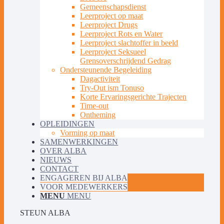
Gemeenschapsdienst
Leerproject op maat
Leerproject Drugs
Leerproject Rots en Water
Leerproject slachtoffer in beeld
Leerproject Seksueel
Grensoverschrijdend Gedrag
Ondersteunende Begeleiding
Dagactiviteit
Try-Out ism Tonuso
Korte Ervaringsgerichte Trajecten
Time-out
Ontheming
OPLEIDINGEN
Vorming op maat
SAMENWERKINGEN
OVER ALBA
NIEUWS
CONTACT
ENGAGEREN BIJ ALBA
VOOR MEDEWERKERS
MENU
MENU
STEUN ALBA